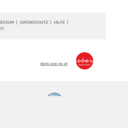
.
.
.
RESSUM
DATENSCHUTZ
HILFE
.
IT
.
doris.ooe.gv.at
metadaten.doris.at
.