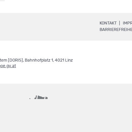
.
KONTAKT
IMP
BARRIEREFREIHE
em [DORIS], Bahnhofplatz 1, 4021 Linz
ooe.gv.at
basemap.at
geoland.at
.