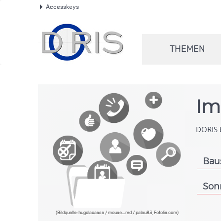
Accesskeys
.
THEMEN
.
Im
DORIS b
Bau
.
Son
.
(Bildquelle: hugolacasse / mouse_md / palau83, Fotolia.com)