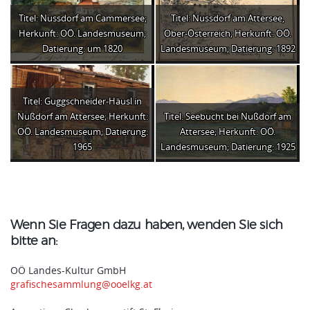
Titel: Nussdorf am Cammersee;
Titel: Nussdorf am Attersee,
Herkunft: OÖ. Landesmuseum;
Ober-Österreich; Herkunft: OÖ.
Datierung: um 1820
Landesmuseum; Datierung: 1892
Titel: Guggschneider-Häusl in
Nußdorf am Attersee; Herkunft:
Titel: Seebucht bei Nußdorf am
OÖ. Landesmuseum; Datierung:
Attersee; Herkunft: OÖ.
1965
Landesmuseum; Datierung: 1925
Wenn Sie Fragen dazu haben, wenden Sie sich
bitte an:
OÖ Landes-Kultur GmbH
grafischesammlung@ooelkg.at