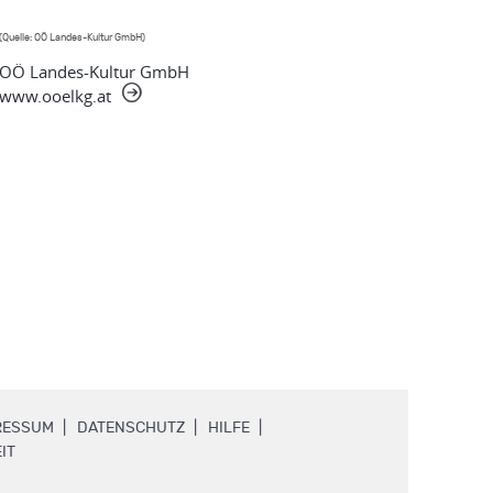
(Quelle: OÖ Landes-Kultur GmbH)
OÖ Landes-Kultur GmbH
www.ooelkg.at
.
.
.
RESSUM
DATENSCHUTZ
HILFE
.
IT