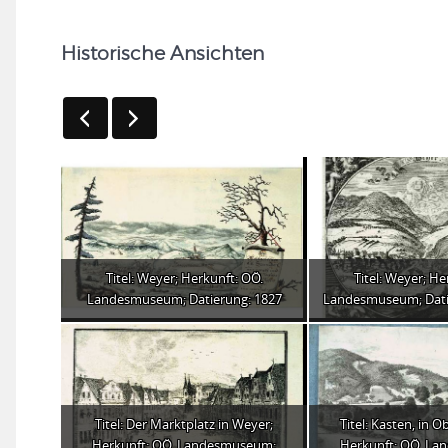
Historische Ansichten
Titel: Weyer; Herkunft: OÖ.
Titel: Weyer; He
Landesmuseum; Datierung: 1827
Landesmuseum; Dati
Titel: Der Marktplatz in Weyer;
Titel: Kasten, in O
Herkunft: OÖ. Landesmuseum;
Herkunft: OÖ. L