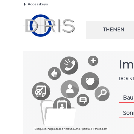
Accesskeys
.
THEMEN
.
Im
DORIS b
Bau
.
Son
.
(Bildquelle: hugolacasse / mouse_md / palau83, Fotolia.com)