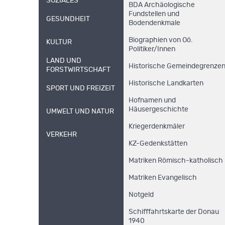
SOZIALES
BDA Archäologische
Fundstellen und
GESUNDHEIT
Bodendenkmale
Biographien von Oö.
KULTUR
Politiker/Innen
LAND UND
Historische Gemeindegrenze
FORSTWIRTSCHAFT
Historische Landkarten
SPORT UND FREIZEIT
Hofnamen und
Häusergeschichte
UMWELT UND NATUR
Kriegerdenkmäler
VERKEHR
KZ-Gedenkstätten
Matriken Römisch-katholisch
Matriken Evangelisch
Notgeld
Schifffahrtskarte der Donau
1940