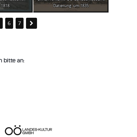
 1818
Datierung: um 1835
5
6
7
bitte an: