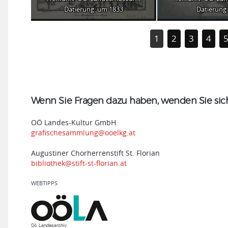
Datierung: um 1833
Datierung:
1
2
3
4
Wenn Sie Fragen dazu haben, wenden Sie sich 
OÖ Landes-Kultur GmbH
grafischesammlung@ooelkg.at
Augustiner Chorherrenstift St. Florian
bibliothek@stift-st-florian.at
WEBTIPPS
Oö. Landesarchiv