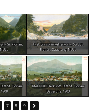
tift St. Florian;
Titel: EnnsbrückeHerkunft: Stift St.
: NULL
Florian; Datierung: NULL
tift St. Florian;
Titel: NULLHerkunft: Stift St. Florian;
 1908
Datierung: 1903
6
7
8
9