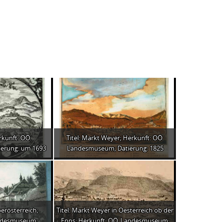
rkunft: OÖ.
Titel: Markt Weyer; Herkunft: OÖ.
erung: um 1693
Landesmuseum; Datierung: 1825
berösterreich;
Titel: Markt Weyer in Oesterreich ob der
andesmuseum;
Enns; Herkunft: OÖ. Landesmuseum;