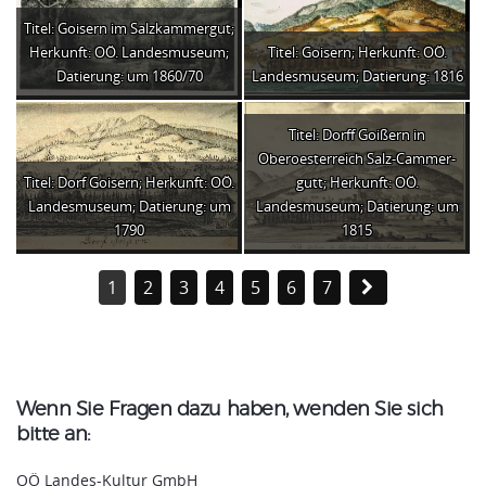
Titel: Goisern im Salzkammergut;
Herkunft: OÖ. Landesmuseum;
Titel: Goisern; Herkunft: OÖ.
Datierung: um 1860/70
Landesmuseum; Datierung: 1816
Titel: Dorff Goißern in
Oberoesterreich Salz-Cammer-
Titel: Dorf Goisern; Herkunft: OÖ.
gutt; Herkunft: OÖ.
Landesmuseum; Datierung: um
Landesmuseum; Datierung: um
1790
1815
1
2
3
4
5
6
7
Wenn Sie Fragen dazu haben, wenden Sie sich
bitte an:
OÖ Landes-Kultur GmbH